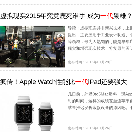
虚拟现实2015年究竟鹿死谁手 成为
一代
枭雄
导读：虚拟现实并非新兴技术，上世
提出，主要应用于工业设计制造、
等领域，最为人熟知的可能是早年
现实和增强现实技术，将复原的圆
发布时间：2015年01月29日
疯传！Apple Watch性能比
一代
iPad还要强大
几日前，外媒9to5Mac爆料，现App
时的时间，这样的成绩甚至连苹果
苹果推迟发售该款设备的原因吧。
发布时间：2015年01月26日