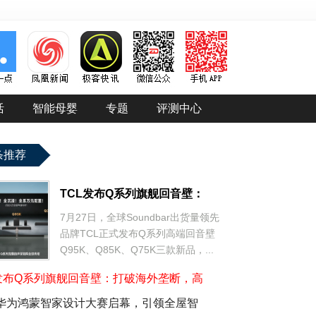
活
智能母婴
专题
评测中心
条推荐
TCL发布Q系列旗舰回音壁：
7月27日，全球Soundbar出货量领先
品牌TCL正式发布Q系列高端回音壁
Q95K、Q85K、Q75K三款新品，...
L发布Q系列旗舰回音壁：打破海外垄断，高
26华为鸿蒙智家设计大赛启幕，引领全屋智