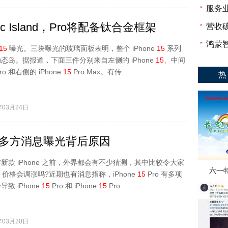
服务
 Island，Pro将配备钛合金框架
营收破
鸿蒙
15
曝光。三块曝光的玻璃面板表明，整个 iPhone
15
系列
态岛。据报道，下面三件分别来自左侧的 iPhone
15
、中间
ro 和右侧的 iPhone
15
Pro Max。有传
热
03月24日
贵？多方消息曝光背后原因
新款 iPhone 之前，外界都会有不少猜测，其中比较令大家
六一
价格会调涨吗?近期也有消息指称，iPhone
15
Pro 有多项
致 iPhone
15
Pro 和 iPhone
15
Pro
03月20日