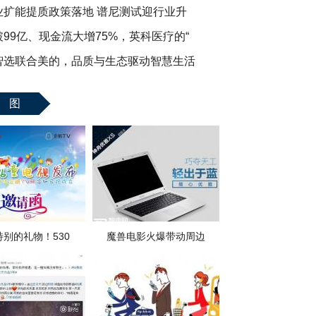
业扩能提质政策落地 谱尼测试迎行业升
99亿、现金流大增75%，英科医疗的“
智选联合美的，品质与生态驱动智慧生活
 图
特别的礼物！530
魔兽电影火爆带动周边