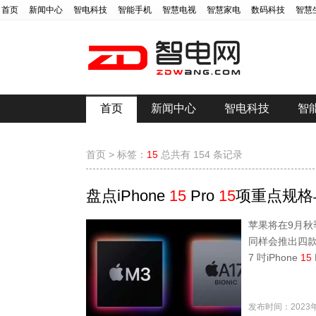
首页
新闻中心
智电科技
智能手机
智慧电视
智慧家电
数码科技
智慧
首页
新闻中心
智电科技
智
首页
>
标签：
15
总共有 154 条记录
盘点iPhone
15
Pro
15
项重点规格
苹果将在9月秋
同样会推出四款机
7 吋iPhone
15
发布时间：2023年