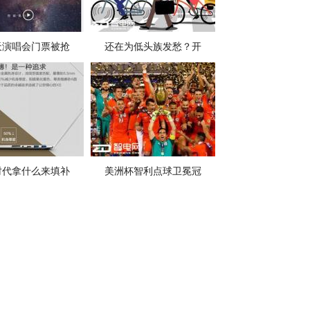
天演唱会门票被抢
还在为低头族发愁？开
时代拿什么来填补
美洲杯智利点球卫冕冠