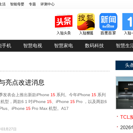
生活
智能母婴
专题
评测中心
能手机
智慧电视
智慧家电
数码科技
智慧生
头
与亮点改进消息
季发表会上推出新款iPhone
15
系列。今年iPhone
15
系列
型，两款6 1 吋iPhone
15
、iPhone
15
Pro ，以及两款6
Plus、iPhone
15
Pro Max 机型。A17
TC
20
03月27日