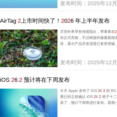
发布时间：2025年12月
AirTag
2
上市时间快了！
2
0
2
6 年上半年发布
尽管外界早有传闻指出，苹果将在
2
未正式亮相，不过根据外媒最新报道，
容，显示产品开发进度已有所突破。A
发布时间：2025年12月
iOS
2
6.
2
预计将在下周发布
今天 Apple 发布了 iOS
2
6
2
的 R
果已经之前确认 iOS
2
6
2
将于十二
来了，预计下周将进行发布。星期