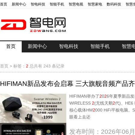
首页
新闻中心
智电科技
智能手机
智慧电视
智慧家电
数码科技
智慧
首页
新闻中心
智电科技
智能手机
智慧
首页
>
标签：
2
总共有 243 条记录
HIFIMAN新品发布会启幕 三大旗舰音频产品
HIFIMAN举办了
2
0
2
6年夏季新品发
WIRELESS
2
(无线天鹅
2
代)、HE6
核心载体HM
2
000 HiFi平板电脑。S
眼看上去还
发布时间：2026年06月