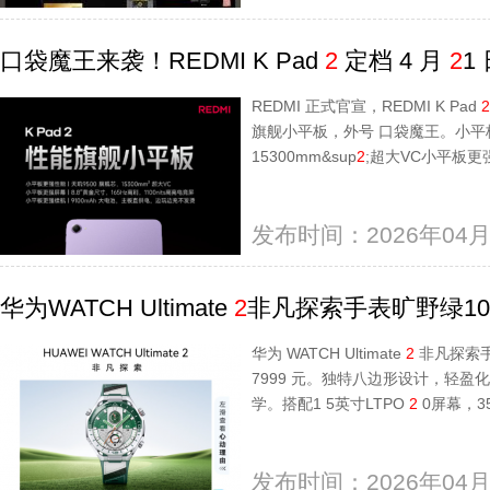
口袋魔王来袭！REDMI K Pad
2
定档 4 月
2
1
REDMI 正式官宣，REDMI K Pad
2
旗舰小平板，外号 口袋魔王。小平
15300mm&sup
2
;超大VC小平板更强
发布时间：2026年04月
华为WATCH Ultimate
2
非凡探索手表旷野绿10:
华为 WATCH Ultimate
2
非凡探索手
7999 元。独特八边形设计，轻
学。搭配1 5英寸LTPO
2
0屏幕，3
发布时间：2026年04月