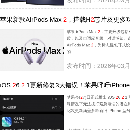
发布时间：2026年03月
苹果新款AirPods Max
2
，搭载H
2
芯片及更多功能
苹果 irPods Max
2
，主要升级包括
质，以及自适应音频、对话感知、
AirPods Max
2
，为标志性包耳式设
的
发布时间：2026年03月
iOS
2
6.
2
.1更新修复3大错误！苹果呼吁iPho
苹果今(
2
7)日正式推出 iOS
2
6
2
1
殊情况下无法拨打紧急电话的潜在风险，
此次更新涵盖多款新旧 iPhone 