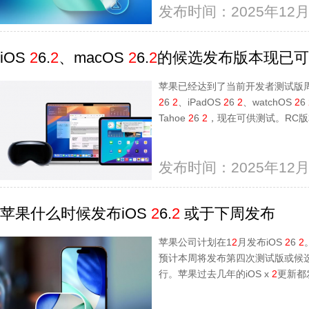
发布时间：2025年12月
iOS
2
6.
2
、macOS
2
6.
2
的候选发布版本现已可
苹果已经达到了当前开发者测试版周
2
6
2
、iPadOS
2
6
2
、watchOS
2
6
Tahoe
2
6
2
，现在可供测试。RC
发布时间：2025年12月
苹果什么时候发布iOS
2
6.
2
或于下周发布
苹果公司计划在1
2
月发布iOS
2
6
2
预计本周将发布第四次测试版或候
行。苹果过去几年的iOS x
2
更新都