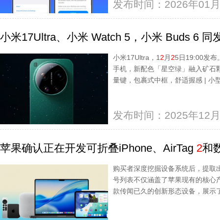
发布时间：2026年01月
小米17Ultra、小米 Watch 5，小米 Buds 6 
小米17Ultra，1
2
月
2
5日19:00发布
手机，新配色「星空绿」融入矿石
量键，包裹式中框，舒适握感 | 小
发布时间：2025年12月
苹果确认正在开发可折叠iPhone、AirTag
2
和
购买者深度挖掘设备系统后，提取
号列表不仅涵盖了苹果现有的核心
款传闻已久的创新形态设备，展示