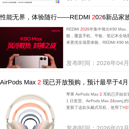
性能无界，体验随行——REDMI
2
0
2
6新品家
REDMI
2
0
2
6年集中推出K90 Max、
舰，覆盖手机、平板、笔记本全场
来更优全场景体验。REDMI K90
发布时间：2026年04月
AirPods Max
2
现已开放预购，预计最早于4月
苹果 AirPods Max
2
耳机已开始在官网
1 日发货。AirPods Max
2
&zwnj
更新了这款头戴式耳机，使用了H
2
发布时间：2026年03月