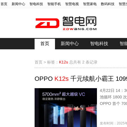
首页
新闻中心
智电科技
智能手机
智慧电视
智慧家电
数码科技
智慧
首页
新闻中心
智电科技
智
首页
>
标签：
K12s
总共有 2 条记录
OPPO
K12s
千元续航小霸王 109
4月22日 14：3
池循环 1800
OPPO 首个 
发布时间：2025年