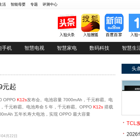
生活
智能母婴
专题
评测中心
能手机
智慧电视
智慧家电
数码科技
智慧生
头
9元起
0 OPPO
K12s
发布会。电池容量 7000mAh，千元称霸。电
 次，千元称霸。电池寿命 5 年，千元称霸。OPPO
K12s
搭载
7000mAh 五年长寿大电池，实现 OPPO 最大容量
TC
20
04月22日