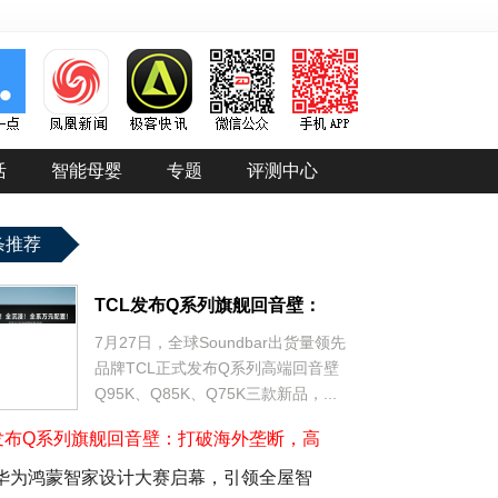
活
智能母婴
专题
评测中心
条推荐
TCL发布Q系列旗舰回音壁：
7月27日，全球Soundbar出货量领先
品牌TCL正式发布Q系列高端回音壁
Q95K、Q85K、Q75K三款新品，...
L发布Q系列旗舰回音壁：打破海外垄断，高
26华为鸿蒙智家设计大赛启幕，引领全屋智