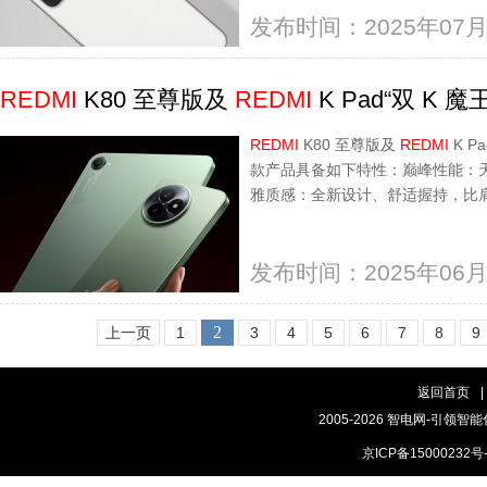
发布时间：2025年07月
REDMI
K80 至尊版及
REDMI
K Pad“双 K 魔王
REDMI
K80 至尊版及
REDMI
K 
款产品具备如下特性：巅峰性能：天玑
雅质感：全新设计、舒适握持，比
发布时间：2025年06月
2
上一页
1
3
4
5
6
7
8
9
返回首页
|
2005-2026 智电网-引领智能
京ICP备15000232号-