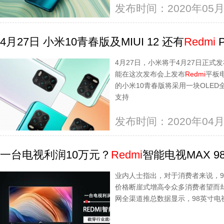
发布时间：2020年05月
4月27日 小米10青春版及MIUI 12 还有
Redmi
P
4月27日，小米将于4月27日正式发
能在这次发布会上发布
Redmi
平板
的小米10青春版将采用一块OLED
支持
发布时间：2020年04月
一台电视利润10万元？
Redmi
智能电视MAX 9
业内人士指出，对于消费者来说，
价格断崖式增高令众多消费者望而
网全渠道推总数据显示，98英寸