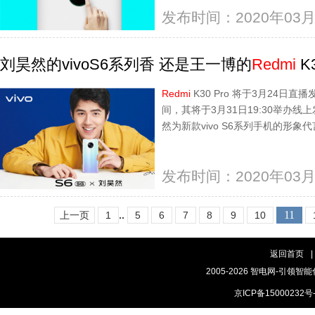
发布时间：2020年03月
刘昊然的vivoS6系列香 还是王一博的
Redmi
K
Redmi
K30 Pro 将于3月24日直播
间，其将于3月31日19:30举办线
然为新款vivo S6系列手机的形象代言
发布时间：2020年03月
..
11
上一页
1
5
6
7
8
9
10
返回首页
|
2005-2026 智电网-引领智能
京ICP备15000232号-