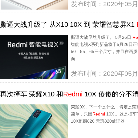
发布时间：2020年05月
撕逼大战升级了 从X10 10X 到 荣耀智慧屏X1
撕逼大战显然升级了。 5月26日
Re
智能电视X系列新品将于5月26日
50、55、65三个尺寸，并且在
面
发布时间：2020年05月
再次撞车 荣耀X10 和
Redmi
10X 傻傻的分不
荣耀9X，下一个是什么，肯定是荣耀
简单，只因
Redmi
10X 。这是撞车
10X麒麟820 天玑820处理器