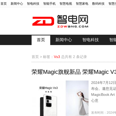
首页
新闻中心
智电科技
智能手机
智慧电视
智慧家电
数码科技
智慧
首页
新闻中心
智电科技
智
首页
>
标签：
Vs3
总共有 2 条记录
荣耀Magic旗舰新品 荣耀Magic V
2024年7月1
布会。邀您见证越
MagicBook 
心意
发布时间：2024年