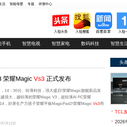
生活
智能母婴
专题
评测中心
能手机
智慧电视
智慧家电
数码科技
智慧生
头
3 荣耀Magic
Vs3
正式发布
2日，14：30分。轻薄科技，强大盛启!荣耀Magic旗舰新品发
强大，越轻薄的荣耀Magic V3，超轻薄AI PC荣耀
Art 14，好屏生产力搭子荣耀平板MagicPad2!荣耀Magic
Vs3
用
TC
20
07月12日