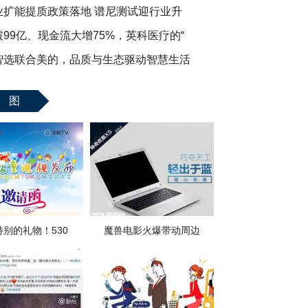
业扩能提质政策落地 谱尼测试迎行业升
99亿、现金流大增75%，英科医疗的“
智选联合美的，品质与生态驱动智慧生活
 图
特别的礼物！530
魔兽电影火爆带动周边