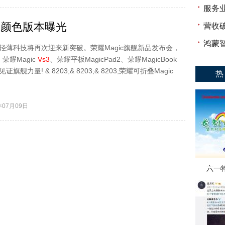
服务
颜色版本曝光
营收破
鸿蒙
叠轻薄科技将再次迎来新突破。荣耀Magic旗舰新品发布会，
、荣耀Magic
Vs3
、荣耀平板MagicPad2、荣耀MagicBook
见证旗舰力量! & 8203;& 8203;& 8203;荣耀可折叠Magic
热
07月09日
六一