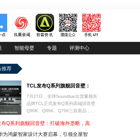
活
智能母婴
专题
评测中心
条推荐
TCL发布Q系列旗舰回音壁：
7月27日，全球Soundbar出货量领先
品牌TCL正式发布Q系列高端回音壁
Q95K、Q85K、Q75K三款新品，...
L发布Q系列旗舰回音壁：打破海外垄断，高
26华为鸿蒙智家设计大赛启幕，引领全屋智