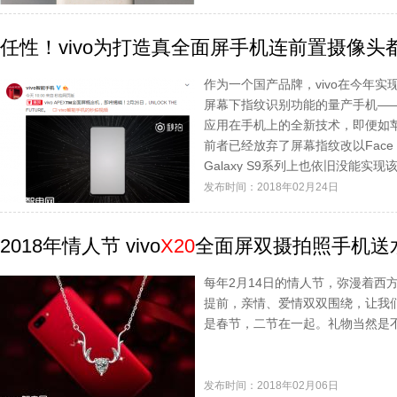
任性！vivo为打造真全面屏手机连前置摄像头
作为一个国产品牌，vivo在今年
屏幕下指纹识别功能的量产手机——v
应用在手机上的全新技术，即便如
前者已经放弃了屏幕指纹改以Face
Galaxy S9系列上也依旧没能实
前列。
发布时间：2018年02月24日
2018年情人节 vivo
X20
全面屏双摄拍照手机送
每年2月14日的情人节，弥漫着西
提前，亲情、爱情双双围绕，让我
是春节，二节在一起。礼物当然是不
发布时间：2018年02月06日