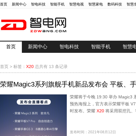
首页
新闻中心
智电科技
智能手机
智慧电视
智慧家电
数码科技
智慧
首页
新闻中心
智电科技
智能手机
智慧
首页
>
标签：
X20
总共有 13 条记录
荣耀Magic3系列旗舰手机新品发布会 平板
荣耀将于今晚 19:30 举办 Mag
预热海报上，官方表示荣耀平板 V7 
时发布。荣耀
X20
将采用双挖孔、窄
发布时间：2021年08月12日