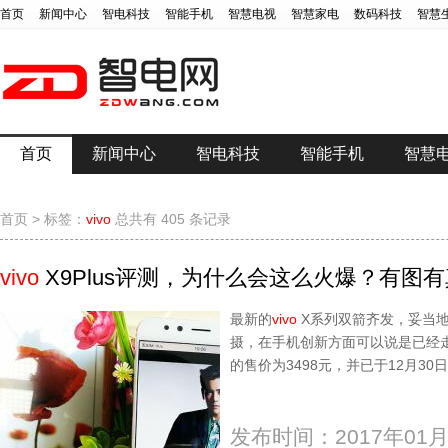
首页
新闻中心
智电科技
智能手机
智慧电视
智慧家电
数码科技
智慧
首页
新闻中心
智电科技
智能手机
智慧
首页
>
标签：
vivo
总共有 405 条记录
vivo
X9Plus评测，为什么会这么火爆？有图
最新的
vivo
X系列双箭齐发，妥当地在
摄，在手机创新方面可以说是已经走
的售价为3498元，并已于12月3
发布时间：2017年01月