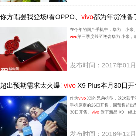
你方唱罢我登场!看OPPO、
vivo
都为年货准备
在今年的国产手机中，华为、小米、
vivo
第三季度甚至逆袭华为 小米，
发布时间：2017年01月
超出预期需求太火爆!
vivo
X9 Plus本月30日
作为
vivo
X9的兄弟机型，这次彭于
手机原定的26日开售，因预售超出
30日开售。
vivo
旗下新品 X9一经
发布时间：2016年12月