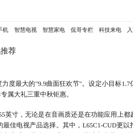
手机
智慧电视
智慧家电
侃哥专栏
科技来电
入
视推荐
度力度最大的"9.9曲面狂欢节"。设定小目标
年专属大礼三重中秋钜惠。
英寸和55英寸，无论是在音画质还是在功能应用
最佳电视产品选择。其中，L65C1-CUD更