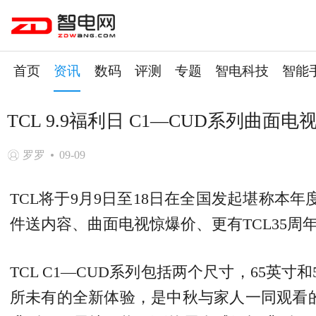
首页
资讯
数码
评测
专题
智电科技
智能
TCL 9.9福利日 C1—CUD系列曲面电
罗罗
09-09
TCL将于9月9日至18日在全国发起堪称本年
件送内容、曲面电视惊爆价、更有TCL35周
TCL C1—CUD系列包括两个尺寸，65
所未有的全新体验，是中秋与家人一同观看的