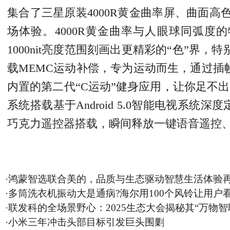
集合了三星原装4000R黄金曲率屏、曲面高色
场体验。4000R黄金曲率与人眼球同弧
1000nit亮度范围刻画出更精彩的“色”界，
载MEMC运动补偿，专为运动而生，通过插
内置的第二代“C运动”健身应用，让你足不
系统搭载基于Android 5.0
智能电视
系统深度定
巧克力遥控器搭载，瞬间释放一键语音遥控、
·
鸿蒙智选联合美的，品质与生态驱动智慧生活体验
·
多筒洗衣机振动大是通病?海尔用100个风铃让用户
·
联发科的全场景野心：2025生态大会揭秘其“万物智
·
小米三年冲击头部目标引发巨头围剿