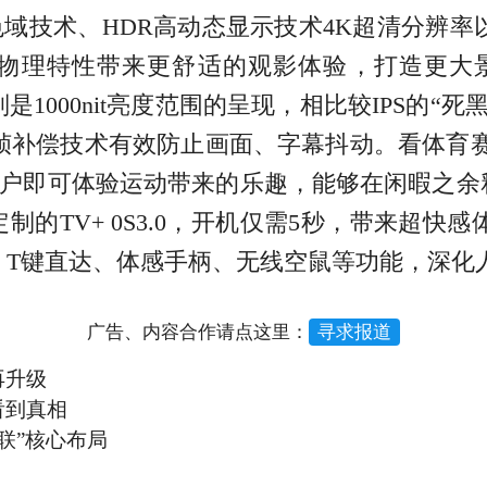
域技术、HDR高动态显示技术4K超清分辨率以
度的物理特性带来更舒适的观影体验，打造更大
特别是1000nit亮度范围的呈现，相比较IPS
帧补偿技术有效防止画面、字幕抖动。看体育
出户即可体验运动带来的乐趣，能够在闲暇之余释
制的TV+ 0S3.0，开机仅需5秒，带来超
T键直达、体感手柄、无线空鼠等功能，深化
广告、内容合作请点这里：
寻求报道
再升级
看到真相
联”核心布局