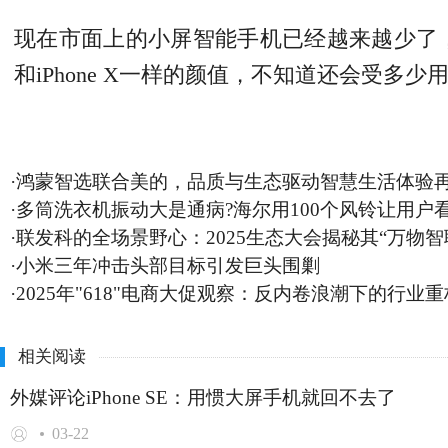
现在市面上的小屏智能手机已经越来越少了，很
和iPhone X一样的颜值，不知道还会受
·
鸿蒙智选联合美的，品质与生态驱动智慧生活体验
·
多筒洗衣机振动大是通病?海尔用100个风铃让用户
·
联发科的全场景野心：2025生态大会揭秘其“万物智
·
小米三年冲击头部目标引发巨头围剿
·
2025年"618"电商大促观察：反内卷浪潮下的行业重
相关阅读
外媒评论iPhone SE：用惯大屏手机就回不去了
03-22