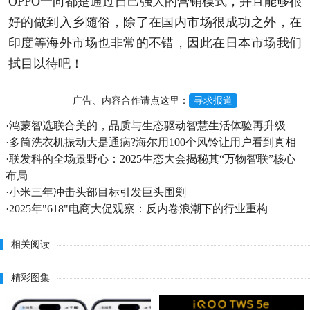
OPPO一向都是通过自己强大的营销模式，并且能够很
好的做到入乡随俗，除了在国内市场很成功之外，在
印度等海外市场也非常的不错，因此在日本市场我们
拭目以待吧！
广告、内容合作请点这里：
寻求报道
·
鸿蒙智选联合美的，品质与生态驱动智慧生活体验再升级
·
多筒洗衣机振动大是通病?海尔用100个风铃让用户看到真相
·
联发科的全场景野心：2025生态大会揭秘其“万物智联”核心
布局
·
小米三年冲击头部目标引发巨头围剿
·
2025年"618"电商大促观察：反内卷浪潮下的行业重构
相关阅读
精彩图集