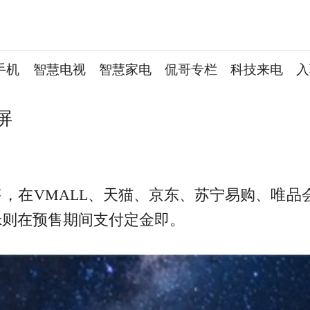
手机
智慧电视
智慧家电
侃哥专栏
科技来电
入
屏
启预售，在VMALL、天猫、京东、苏宁易购、唯
ax则在预售期间支付定金即。