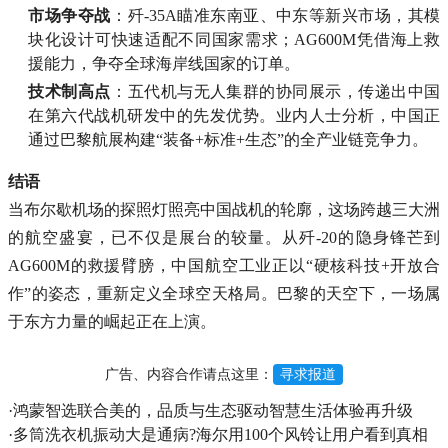
​市场争夺战​
​：歼-35A瞄准东南亚、中东等新兴市场，其模
块化设计可快速适配不同国家需求；AG600M凭借海上救
援能力，争夺全球海岸线国家的订单。
​技术制高点​
​：五代机与无人集群的协同展示，传递出中国
在第六代战机研发中的先发优势。业内人士分析，中国正
通过巴黎航展构建“装备+标准+生态”的全产业链竞争力。
​结语​
当布尔歇机场的探照灯照亮中国战机的轮廓，这场跨越三大洲
的航空盛宴，已不仅是展台的较量。从歼-20的隐身锋芒到
AG600M的救援臂膀，中国航空工业正以“硬核科技+开放合
作”的姿态，重新定义全球空天格局。巴黎的天空下，一场属
于东方力量的崛起正在上演。
广告、内容合作请点这里：
寻求报道
·
鸿蒙智选联合美的，品质与生态驱动智慧生活体验再升级
·
多筒洗衣机振动大是通病?海尔用100个风铃让用户看到真相