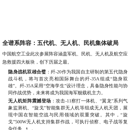
​全谱系阵容：五代机、无人机、民机集体破局​
中国航空工业此次参展阵容涵盖军机、民机、无人机及航空应
急救援四大板块，创下历届之最。
​隐身战机双雄合璧​
​：歼-20作为我国自主研制的第五代隐身
战斗机，将与首次亮相国际舞台的歼-35A组成“隐身双
雄”。歼-35A采用“空海孪生”设计理念，具备隐身性能与协
同作战优势，未来将成为我国海军舰载机主力。
​无人机矩阵震撼登场​
​：攻击-11察打一体机、“翼龙”系列气
象监测机、“旋戈”智能集群无人机等组成无人机天团，展
现中国在智能空战与民用领域的双重突破。其中，“旋
戈”500W无人机支持集群作战，可执行侦察、电子战等复
杂任务
。
6