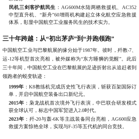
​民机三剑客护航民生​
​：AG600M水陆两栖救援机、AC352
中型直升机、“新舟”60增雨机构建起立体化航空应急救援
体系，彰显中国航空工业服务民生的技术实力。
​三十年跨越：从“初出茅庐”到“并跑领跑”​
中国航空工业与巴黎航展的缘分始于1987年。彼时，歼教-7、
运-12等机型首次亮相，被外媒称为“东方睡狮的觉醒”。此后
三十年间，中国航空工业在巴黎航展的足迹折射出从追赶者到
领跑者的蜕变轨迹：
​1999年​
​：K8教练机完成历史性飞行表演，斩获百架国际订
单，开启中国航空装备出口新纪元。
​2015年​
​：枭龙战机首次境外飞行表演，中巴联合研发模式
获全球认可，标志中国军贸进入2.0时代。
​2023年​
​：歼-20与轰-6K等主战装备同台亮相，AG600应急
救援方案惊艳全球，实现与F-35等五代机的同台竞技。