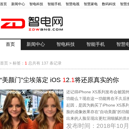
首页
新闻中心
智电科技
智能手机
智慧电视
智慧家电
数码科技
智慧
首页
新闻中心
智电科技
智能手机
智慧
首页
>
标签：
1
总共有 137 条记录
“美颜门”尘埃落定 iOS
1
2.
1
将还原真实的你
还记得iPhone XS系列发布会被
功能么？现在这一功能将在不久后推
起因，是因为购买了iPhone X
脸的成像效果存在“自动美颜”的功能，与i
出来的人脸呈现出更红润细腻的质
发布时间：2018年10月