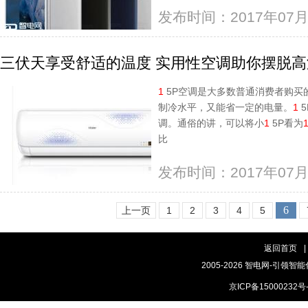
发布时间：2017年07月
三伏天享受舒适的温度 实用性空调助你摆脱
1
5P空调是大多数普通消费者购买
制冷水平，又能省一定的电量。
1
5
调。通俗的讲，可以将小
1
5P看为
比
发布时间：2017年07月
6
上一页
1
2
3
4
5
返回首页
|
2005-2026 智电网-引领智能
京ICP备15000232号-