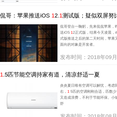
侃哥：苹果推送iOS
1
2.
1
测试版；疑似双屏努
侃哥登台一鞠躬，先来侃侃苹果，昨
送iOS
1
2正式版，结果今天凌晨，i
式版推送之后的第二天时间，苹果
面向的对象是开发者。
发布时间：2018年09月
1
.5匹节能空调持家有道，清凉舒适一夏
炎炎夏日唯有空调可以解忧，考虑
右，
1
5匹的空调刚刚合适，匹数少
又造成浪费，不利于节能环保。小
舒
发布时间：2018年08月