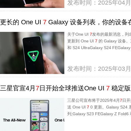
发布时间：2025年04月
更长的 One UI
7
Galaxy 设备列表，你的设备
关于One UI
7
发布的最新消息，列
更新到 One UI
7
的 Galaxy 设备。三
和 S24 UltraGalaxy S24 FEGala
发布时间：2025年03月
三星官宣4月
7
日开始全球推送One UI
7
稳定版
三星公司宣布将于2025年4月
7
日开
送 One UI
7
0 更新。Galaxy S24 系列
列;Galaxy S23 FEGalaxy Z Fold6 