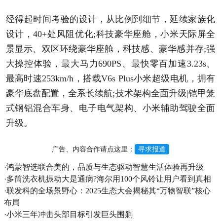
经得起时间考验的设计，从比例到细节，延续家族化
设计，40+处风阻优化;科技豪华座舱，小米天际屏全
景显示、双区环绕豪华座舱，科技感、豪华感并存;强
大操控体验，最大马力690PS、最快零百加速3.23s、
最高时速253km/h，搭载V6s Plus小米超级电机，拥有
豪华底盘配置，全系长续航;技术架构全面升级|铠甲笼
式钢铝混合车身、电子电气架构、小米辅助驾驶全面
升级。
广告、内容合作请点这里：
寻求报道
·
鸿蒙智选联合美的，品质与生态驱动智慧生活体验再升级
·
多筒洗衣机振动大是通病?海尔用100个风铃让用户看到真相
·
联发科的全场景野心：2025生态大会揭秘其“万物智联”核心
布局
·
小米三年冲击头部目标引发巨头围剿