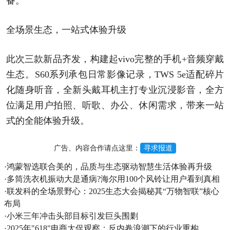
备。
全场景生态，一站式体验升级
此次三款新品齐发，构建起vivo完整的手机+音频穿戴
生态。S60系列承包日常影像记录，TWS 5e适配碎片
化随身听音，全新头戴耳机主打专业沉浸影音，全方
位满足用户拍照、听歌、办公、休闲需求，带来一站
式的全能体验升级。
广告、内容合作请点这里：
寻求报道
·
鸿蒙智选联合美的，品质与生态驱动智慧生活体验再升级
·
多筒洗衣机振动大是通病?海尔用100个风铃让用户看到真相
·
联发科的全场景野心：2025生态大会揭秘其“万物智联”核心
布局
·
小米三年冲击头部目标引发巨头围剿
·
2025年"618"电商大促观察：反内卷浪潮下的行业重构