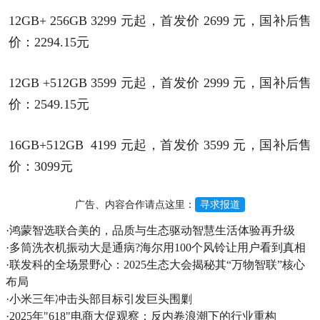
12GB+ 256GB 3299 元起，首发价 2699 元，国补后售
价：2294.15元
12GB +512GB 3599 元起，首发价 2999 元，国补后售
价：2549.15元
16GB+512GB 4199 元起，首发价 3599 元，国补后售
价：3099元
广告、内容合作请点这里：
寻求报道
·
鸿蒙智选联合美的，品质与生态驱动智慧生活体验再升级
·
多筒洗衣机振动大是通病?海尔用100个风铃让用户看到真相
·
联发科的全场景野心：2025生态大会揭秘其“万物智联”核心
布局
·
小米三年冲击头部目标引发巨头围剿
·
2025年"618"电商大促观察：反内卷浪潮下的行业重构