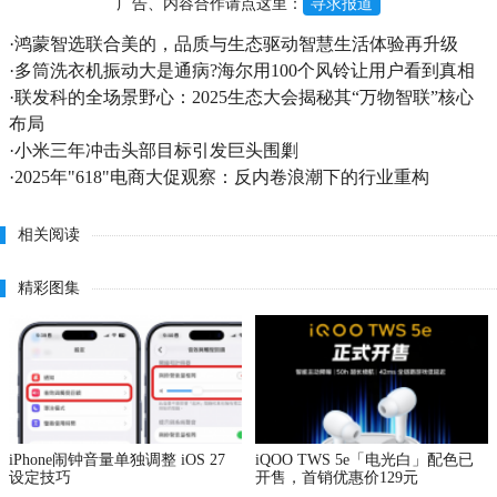
广告、内容合作请点这里：
寻求报道
·
鸿蒙智选联合美的，品质与生态驱动智慧生活体验再升级
·
多筒洗衣机振动大是通病?海尔用100个风铃让用户看到真相
·
联发科的全场景野心：2025生态大会揭秘其“万物智联”核心
布局
·
小米三年冲击头部目标引发巨头围剿
·
2025年"618"电商大促观察：反内卷浪潮下的行业重构
相关阅读
精彩图集
iPhone闹钟音量单独调整 iOS 27
iQOO TWS 5e「电光白」配色已
设定技巧
开售，首销优惠价129元